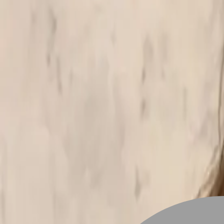
Stylist join
Find Hairstyle