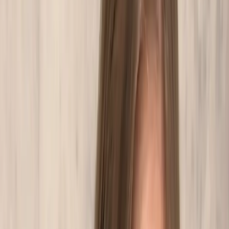
#
女生短髮