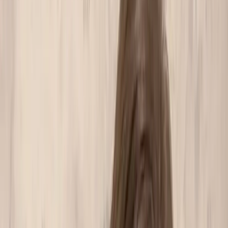
Stylist Posts
No matching posts
Related Hairstyles