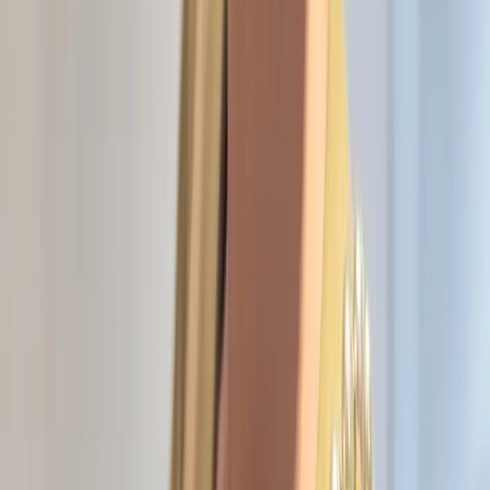
#
女生極短髮