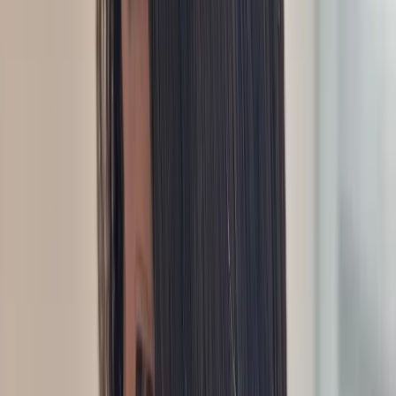
#
男生短髮