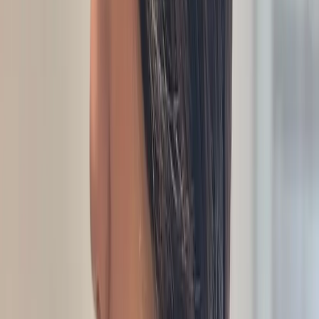
#
女生過肩長髮