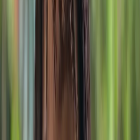
#
女生中長髮