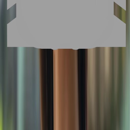
#
男生中長髮