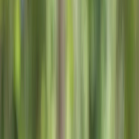
# 方臉
#
方臉
122 posts
#
女生短髮
#
女生中長髮
#
男生短髮
#
女生過肩長髮
#
男生中長
髮
#
女生長髮
#
女生極短髮
#
男生長髮
#
圓臉
#
長臉
#
三角臉
#
鵝蛋臉