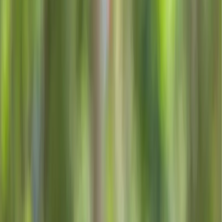
Stylist join
Find Hairstyle