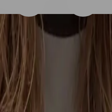
髮
#
女生長髮
#
女生極短髮
#
男生長髮
#
圓臉
#
方臉
#
長臉
#
鵝蛋臉