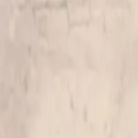
Start search
Login / Register
Change language