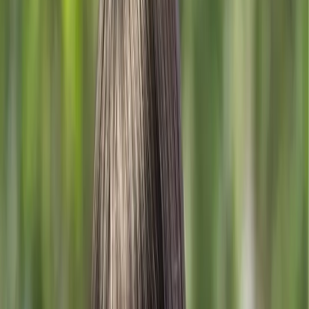
#
女生短髮