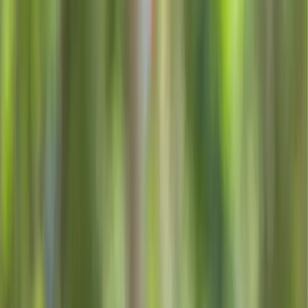
Stylist join
Find Hairstyle