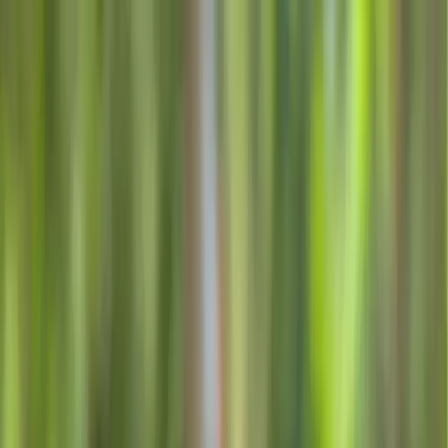
Start search
Login / Register
Change language