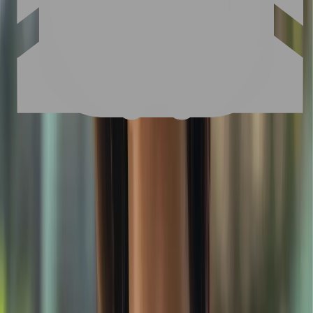
#
男生中長髮