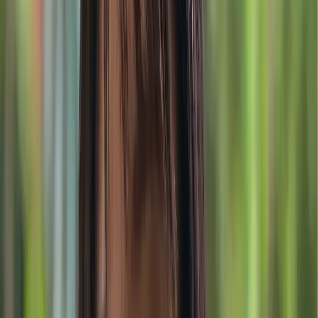
#
女生中長髮