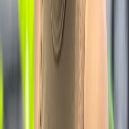
#
男生長髮