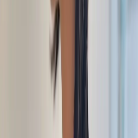
#
女生長髮