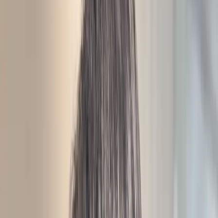
#
女生短髮