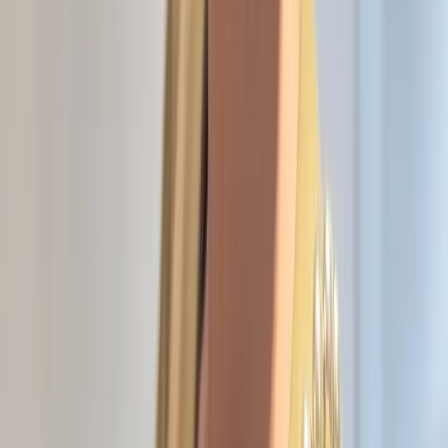
#
女生極短髮