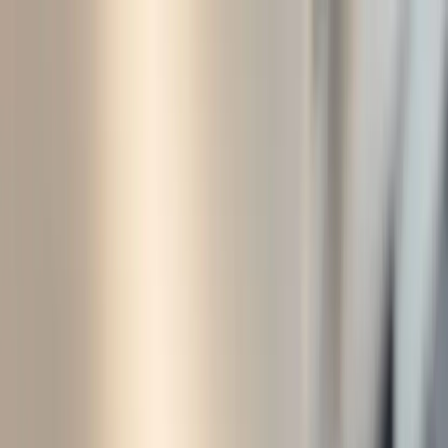
Start search
Login / Register
Change language