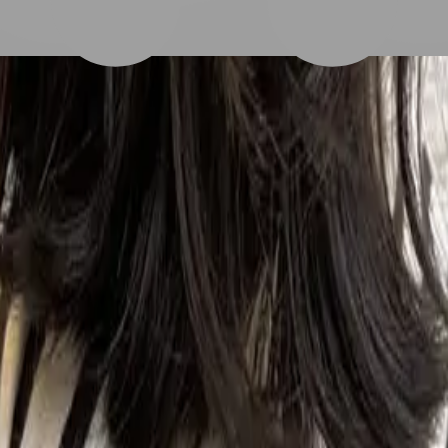
來的嚴重色差，反而有如漸層色及歐美挑染般的獨有質感！10
髮型作品，找到適合你的髮型設計師吧！
生長髮
#
女生染髮
#
裙擺挑染
#
歐美挑染
#
清新中短髮-(耳下肩上)