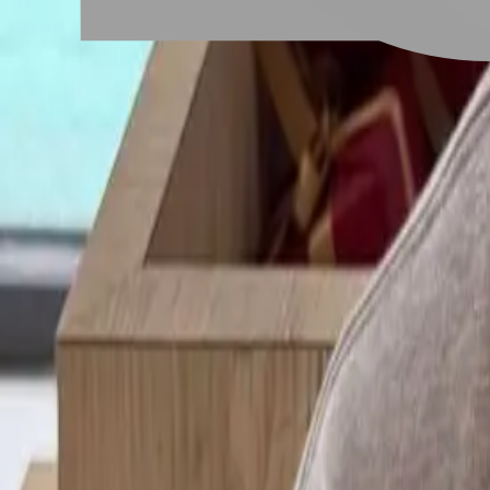
# 特殊色
#
特殊色
21 篇作品
特殊色的特點就是沒有限制，乾燥花髮色、霧面、透明感、金
#
設計染
#
女生染髮
#
手刷染髮
#
隱藏式挑染
#
歐美挑染
#
耳圈染
設計師作品