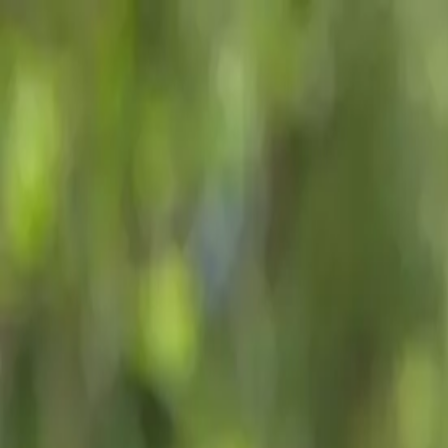
開始搜尋
登入／註冊
切換語言