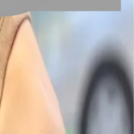
三角臉
#
鵝蛋臉