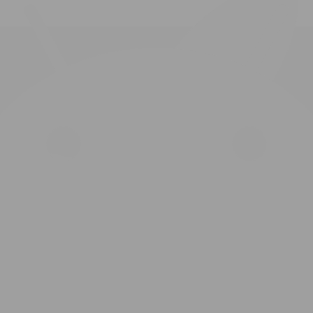
體驗活動
人氣沙龍優惠活動