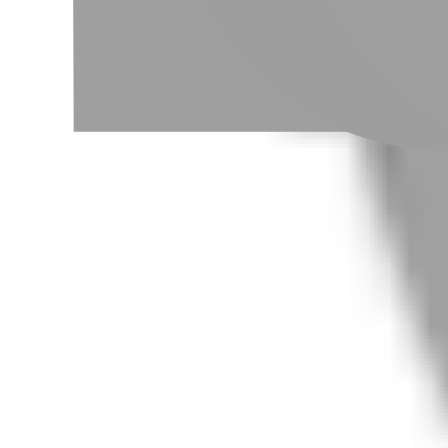
5
6
7
8
9
10
11
12
13
14
15
16
17
18
19
20
21
22
23
24
25
26
27
28
29