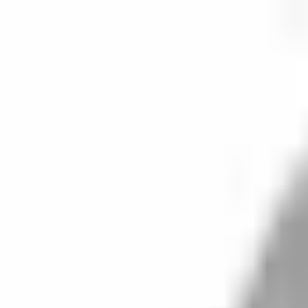
開始搜尋
登入／註冊
切換語言