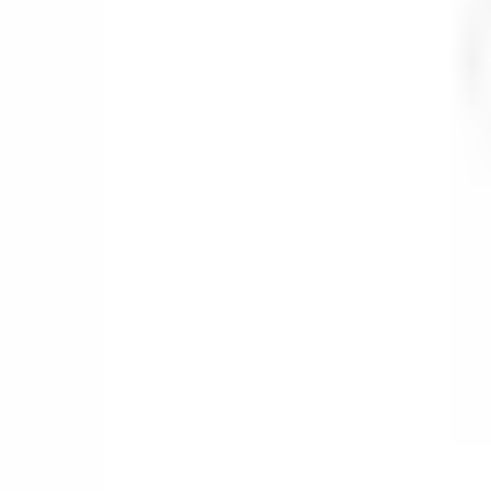
30
31
32
33
34
35
36
37
38
39
40
41
42
43
44
45
46
47
48
49
50
51
52
53
54