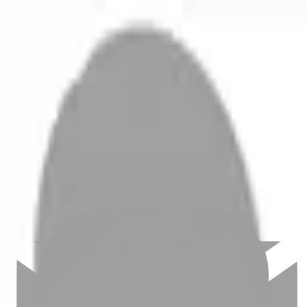
開始搜尋
登入／註冊
切換語言