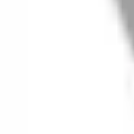
06
什麼是『新客體驗活動』
07
你知道註冊有機會獲得100元回饋金嗎