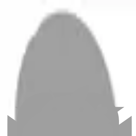
開始搜尋
登入／註冊
切換語言