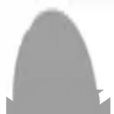
開始搜尋
登入／註冊
切換語言