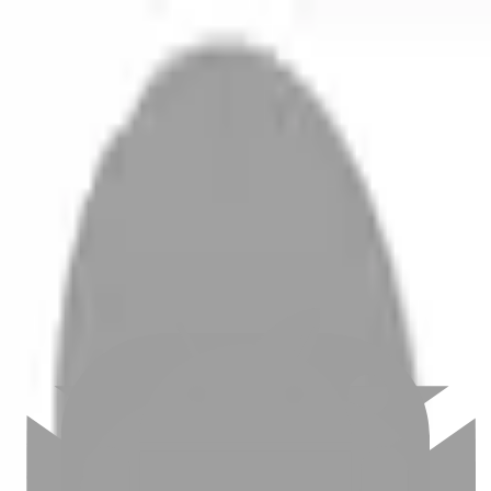
開始搜尋
登入／註冊
切換語言