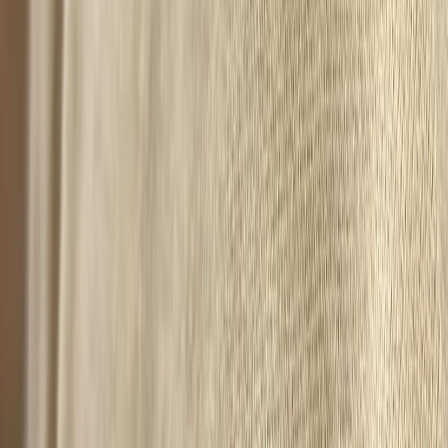
#
女生極短髮