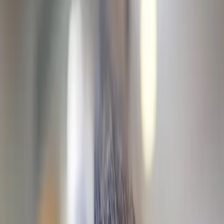
Stylist Posts