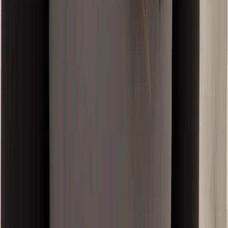
#
女生極短髮