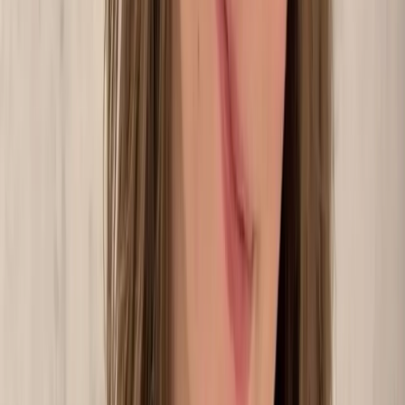
#
女生短髮