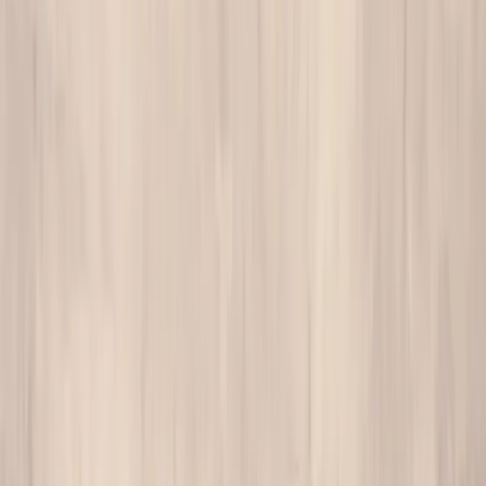
Stylist join
Find Hairstyle