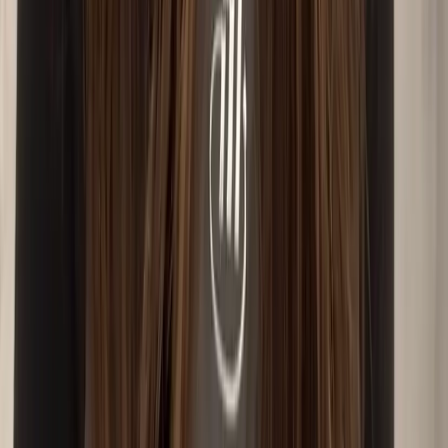
#
男生中長髮