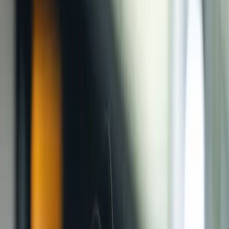
Stylist Posts
No matching posts
Related Hairstyles