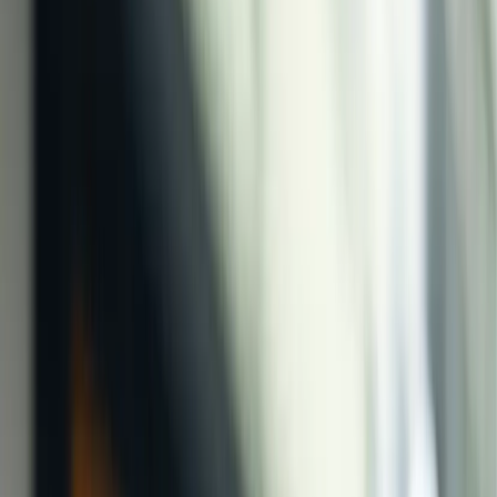
# 三角臉
#
三角臉
115 posts
#
女生短髮
#
女生中長髮
#
男生短髮
#
女生過肩長髮
#
男生中長
髮
#
女生長髮
#
女生極短髮
#
男生長髮
#
圓臉
#
方臉
#
長臉
#
鵝
蛋臉