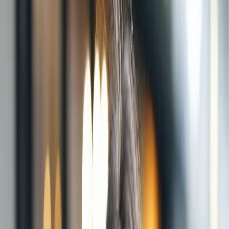
#
女生短髮