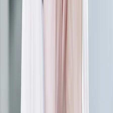
#
女生極短髮