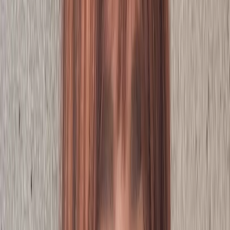
#
男生短髮