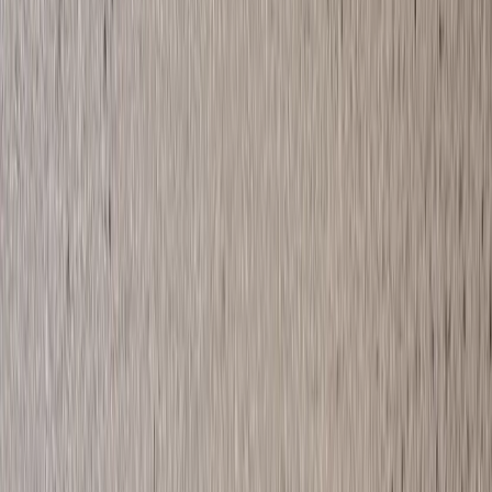
Stylist join
Find Hairstyle