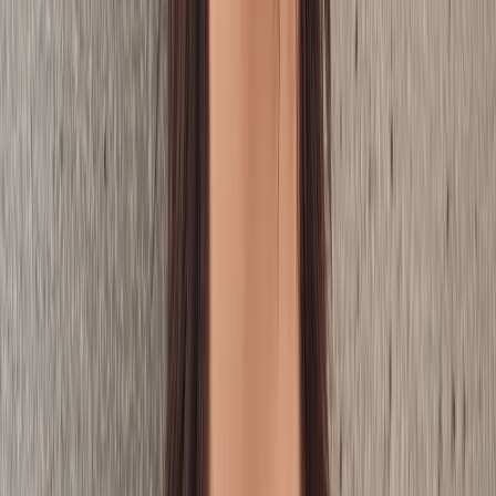
#
女生極短髮