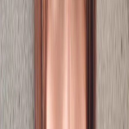
#
女生過肩長髮