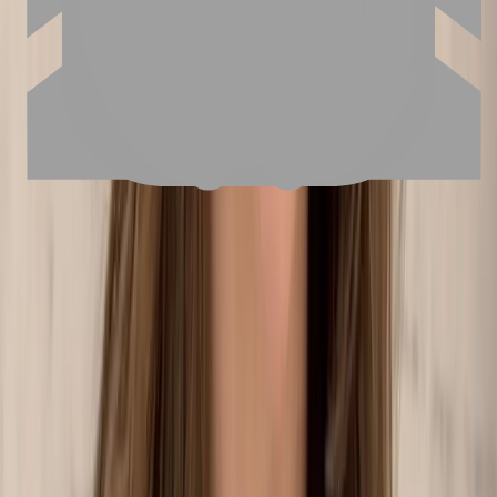
#
男生中長髮