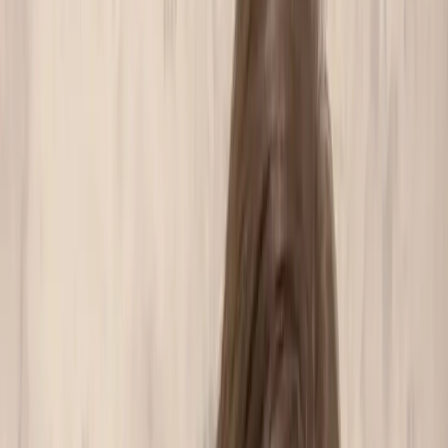
Stylist Posts
No matching posts
Related Hairstyles