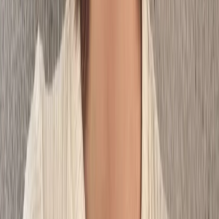
#
女生短卷髮-(耳下肩上)