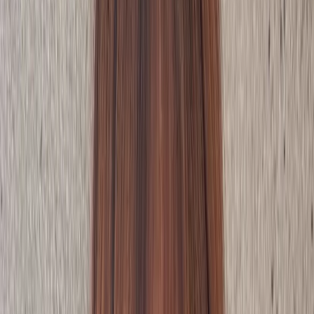
#
女生中長髮