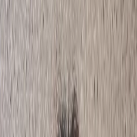
Stylist Posts
No matching posts
Related Hairstyles