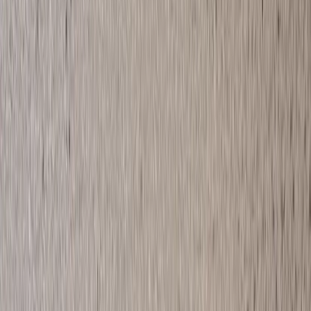
Stylist join
Find Hairstyle