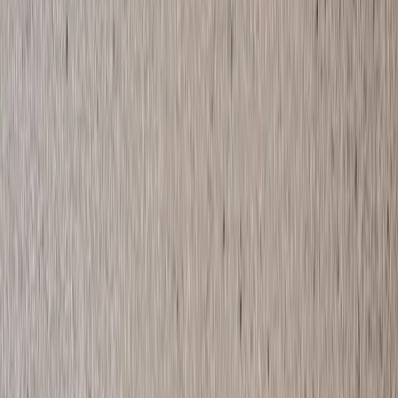
# 圓臉
#
圓臉
423 posts
#
女生短髮
#
女生中長髮
#
男生短髮
#
女生過肩長髮
#
男生中長
髮
#
女生極短髮
#
男生長髮
#
女生短卷髮-(耳下肩上)
#
方臉
#
長
臉
#
三角臉
#
鵝蛋臉