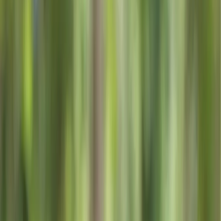
# 圓臉
#
圓臉
423 posts
#
女生短髮
#
女生中長髮
#
男生短髮
#
女生過肩長髮
#
男生中長
髮
#
女生極短髮
#
男生長髮
#
女生短卷髮-(耳下肩上)
#
方臉
#
長
臉
#
三角臉
#
鵝蛋臉