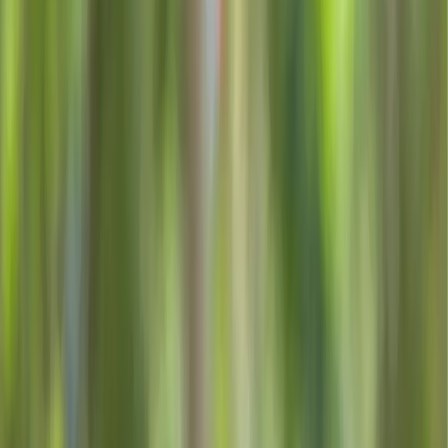
Stylist join
Find Hairstyle