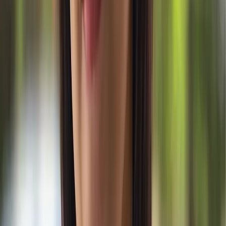
#
女生短髮