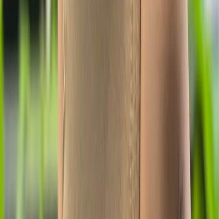
#
男生中長髮