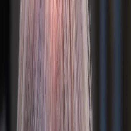
#
女生短髮