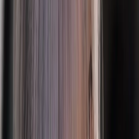
#
女生中長髮