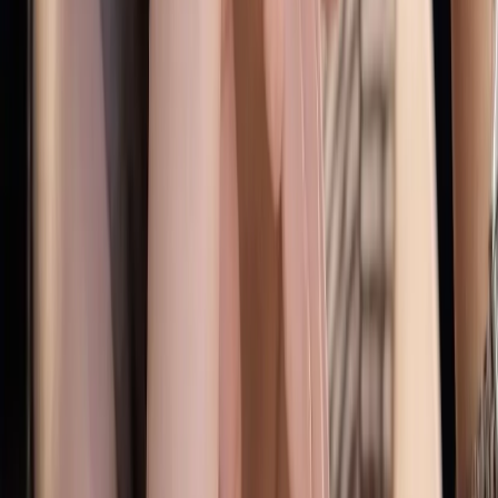
#
女生極短髮