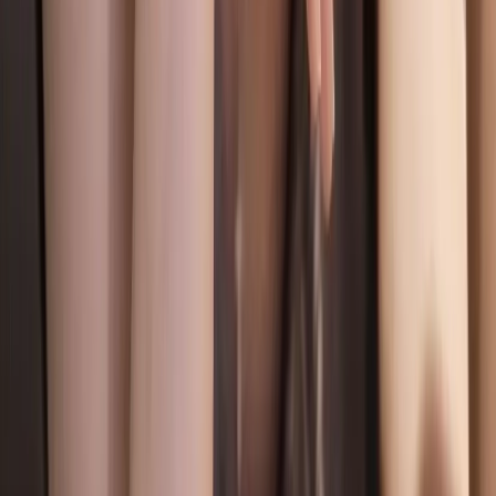
#
男生長髮