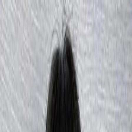
開始搜尋
登入／註冊
切換語言