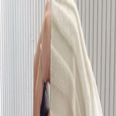
開始搜尋
登入／註冊
切換語言