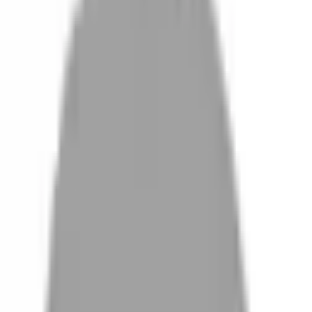
設計師加入
找髮型