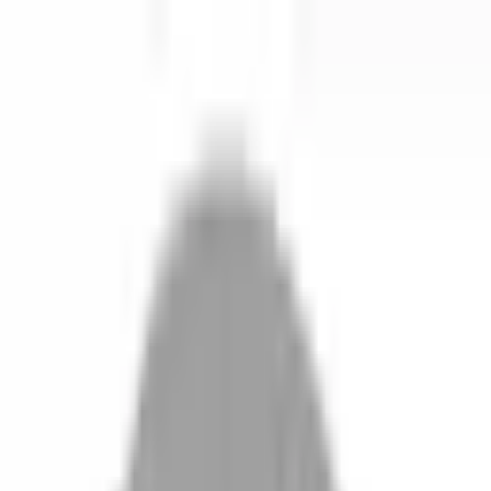
開始搜尋
登入／註冊
切換語言