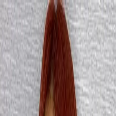
開始搜尋
登入／註冊
切換語言