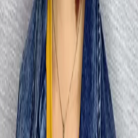
04
怎麼進行預約
05
怎麼取消預約
06
什麼是『新客體驗活動』