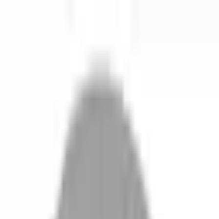
開始搜尋
登入／註冊
切換語言