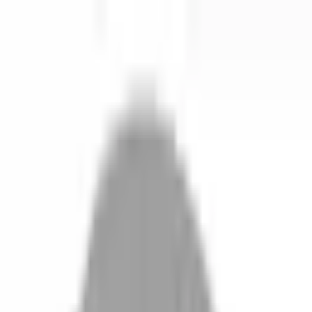
開始搜尋
登入／註冊
切換語言