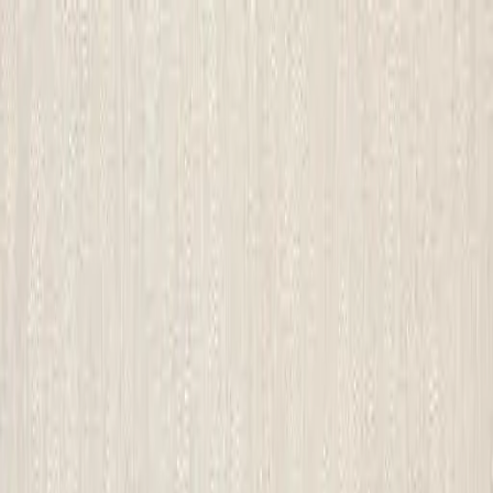
開始搜尋
登入／註冊
切換語言