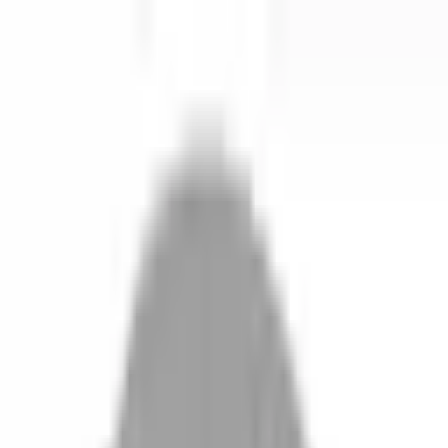
開始搜尋
登入／註冊
切換語言