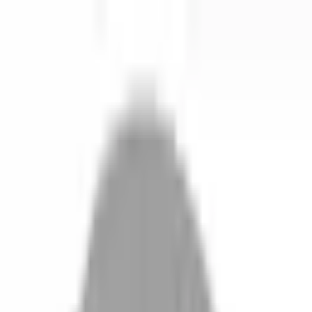
開始搜尋
登入／註冊
切換語言