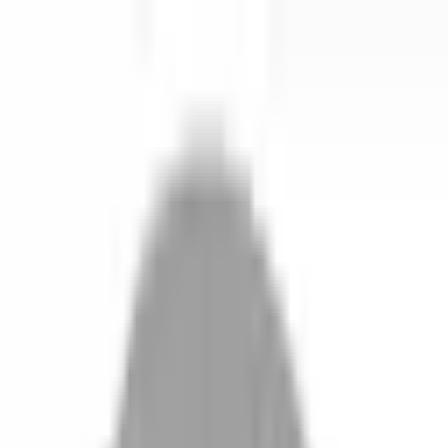
開始搜尋
登入／註冊
切換語言