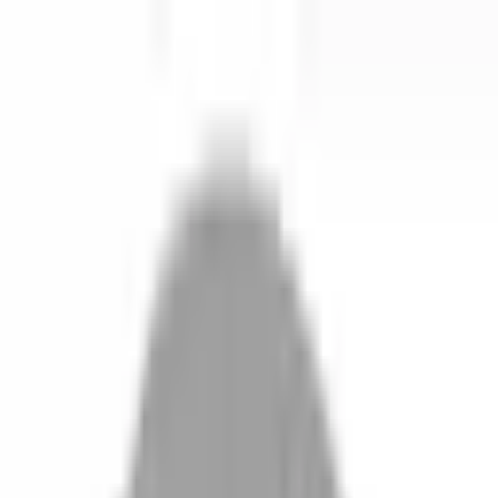
開始搜尋
登入／註冊
切換語言