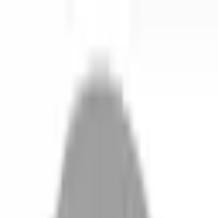
開始搜尋
登入／註冊
切換語言