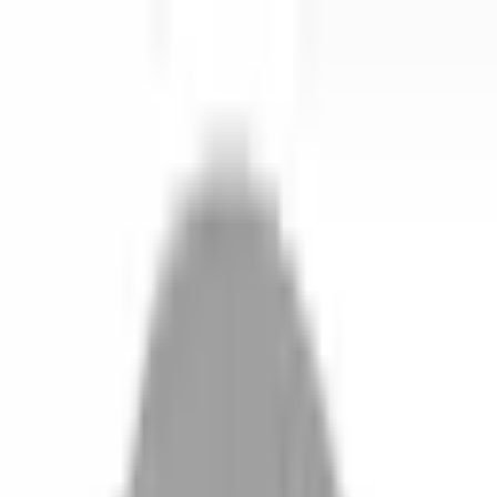
開始搜尋
登入／註冊
切換語言