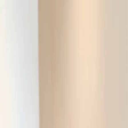
開始搜尋
登入／註冊
切換語言