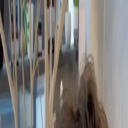
開始搜尋
登入／註冊
切換語言