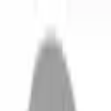
開始搜尋
登入／註冊
切換語言