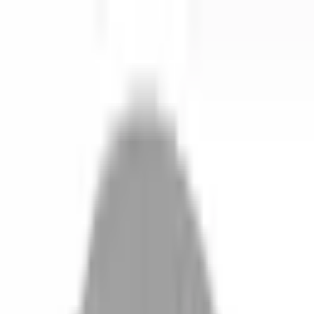
開始搜尋
登入／註冊
切換語言