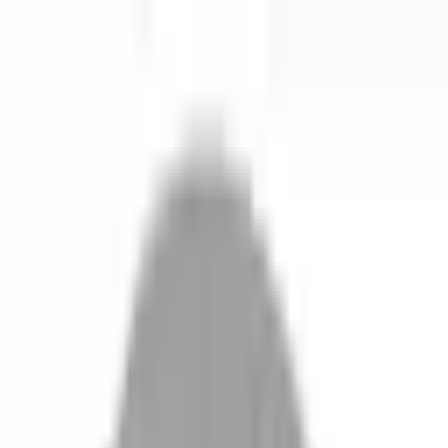
開始搜尋
登入／註冊
切換語言