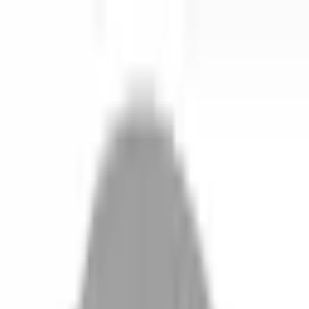
開始搜尋
登入／註冊
切換語言