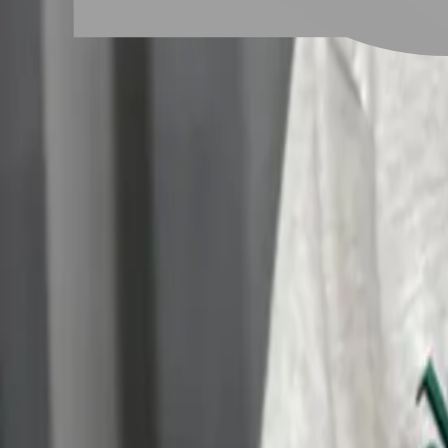
# 男生染髮
#
男生染髮
107 篇作品
男生染髮的特色除了帥氣之外，也能有效的降低頭髮的厚重感
#
油頭
#
男生短髮
#
男生Undercut
#
男士飛機頭
#
男生燙髮
#
男生
設計師作品