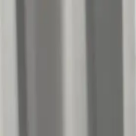
開始搜尋
登入／註冊
切換語言