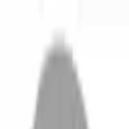
開始搜尋
登入／註冊
切換語言