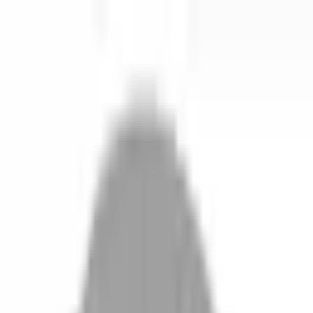
開始搜尋
登入／註冊
切換語言