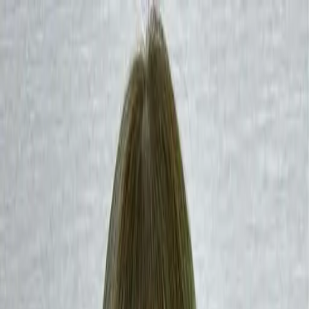
開始搜尋
登入／註冊
切換語言