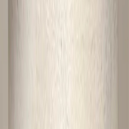
設計師加入
找髮型