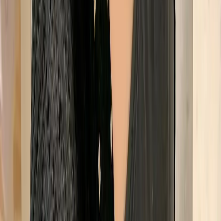
#
女生短卷髮-(耳下肩上)
FAQ