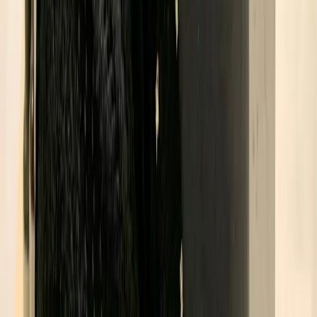
06
什麼是『新客體驗活動』
07
你知道註冊有機會獲得100元回饋金嗎