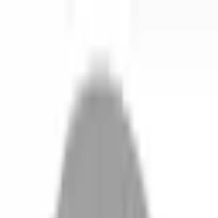
開始搜尋
登入／註冊
切換語言